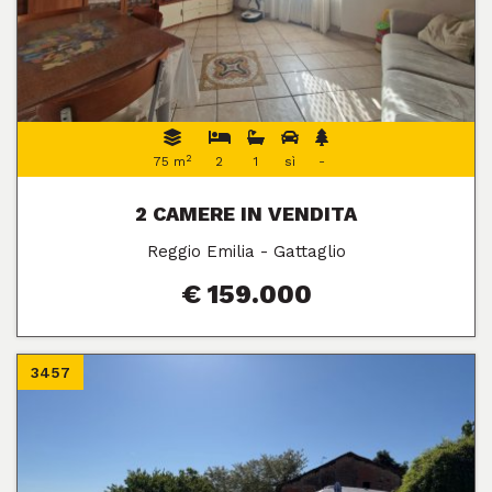
2
75 m
2
1
sì
-
2 CAMERE IN VENDITA
Reggio Emilia - Gattaglio
€ 159.000
3457