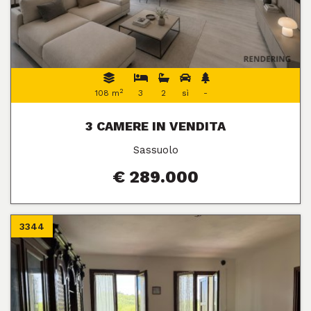
2
108 m
3
2
sì
-
3 CAMERE IN VENDITA
Sassuolo
€ 289.000
3344