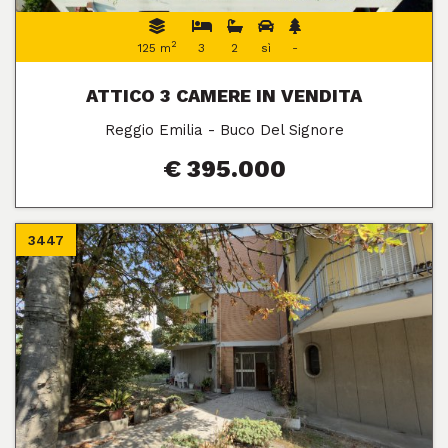
2
125 m
3
2
sì
-
ATTICO 3 CAMERE IN VENDITA
Reggio Emilia - Buco Del Signore
€ 395.000
3447