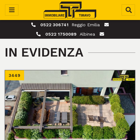
0522 306741
Reggio Emilia
0522 1750089
Albinea
IN EVIDENZA
3449