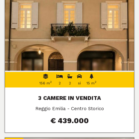
2
2
156 m
2
2
sì
15 m
3 CAMERE IN VENDITA
Reggio Emilia - Centro Storico
€ 439.000