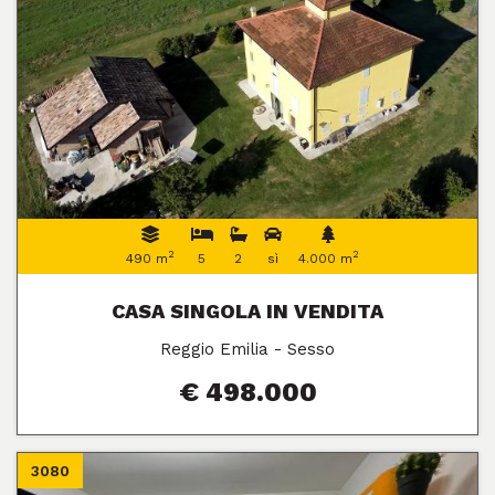
2
2
490 m
5
2
sì
4.000 m
CASA SINGOLA IN VENDITA
Reggio Emilia - Sesso
€ 498.000
3080