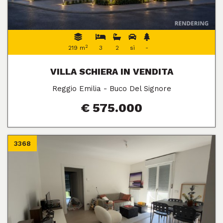
2
219 m
3
2
sì
-
VILLA SCHIERA IN VENDITA
Reggio Emilia - Buco Del Signore
€ 575.000
3368