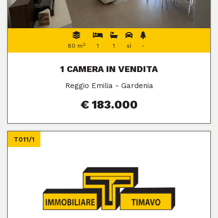
2
80 m
1
1
sì
-
1 CAMERA IN VENDITA
Reggio Emilia - Gardenia
€ 183.000
T011/1