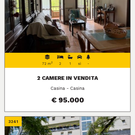
2
72 m
2
1
sì
-
2 CAMERE IN VENDITA
Casina - Casina
€ 95.000
3241