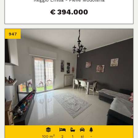
Reggio Emilia - Pieve Modolena
€ 394.000
947
2
100 m
2
1
sì
-