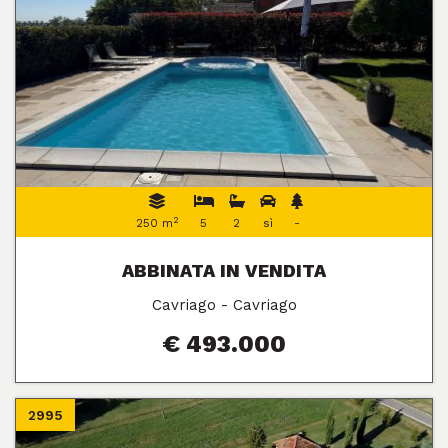
2
250 m
5
2
sì
-
ABBINATA IN VENDITA
Cavriago - Cavriago
€ 493.000
2995