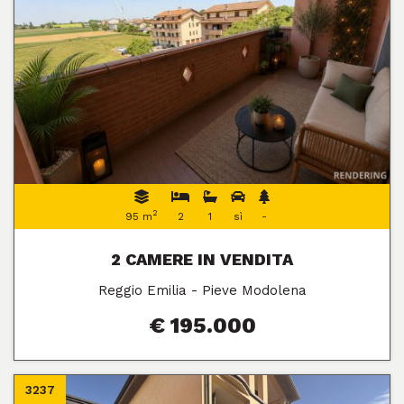
2
95 m
2
1
sì
-
2 CAMERE IN VENDITA
Reggio Emilia - Pieve Modolena
€ 195.000
3237