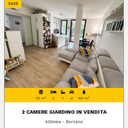
3420
2
2
110 m
2
1
sì
150 m
2 CAMERE GIARDINO IN VENDITA
Albinea - Borzano