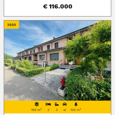
€ 116.000
2930
2
2
190 m
3
3
sì
100 m