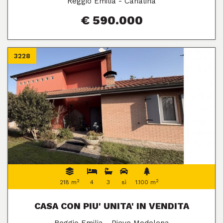
Reggio Emilia - Canalina
€ 590.000
3228
2
2
218 m
4
3
sì
1.100 m
CASA CON PIU' UNITA' IN VENDITA