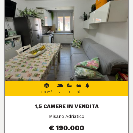
2
60 m
2
1
sì
-
1,5 CAMERE IN VENDITA
Misano Adriatico
€ 190.000