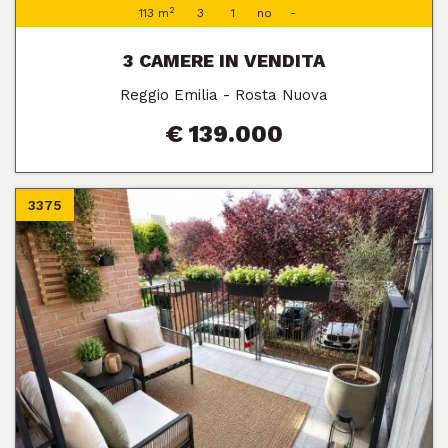
2
113 m
3
1
no
-
3 CAMERE IN VENDITA
Reggio Emilia - Rosta Nuova
€ 139.000
3375