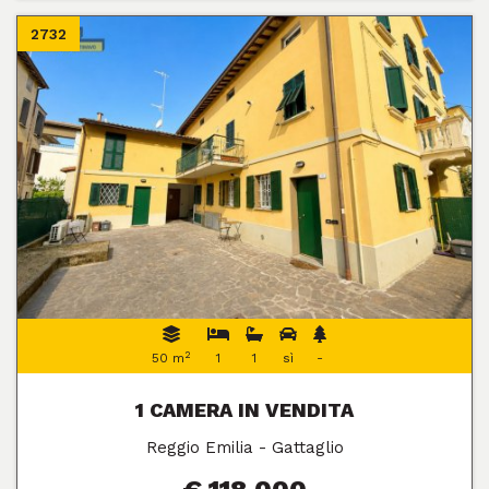
2732
2
50 m
1
1
sì
-
1 CAMERA IN VENDITA
Reggio Emilia - Gattaglio