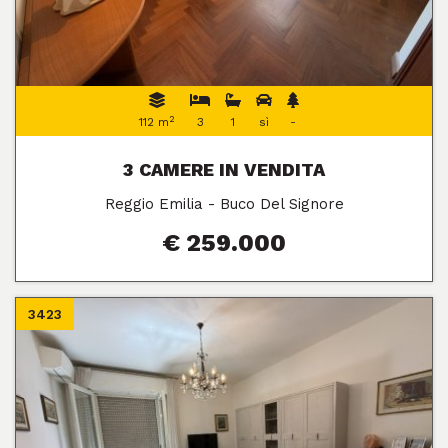
2
112 m
3
1
sì
-
3 CAMERE IN VENDITA
Reggio Emilia - Buco Del Signore
€ 259.000
3423