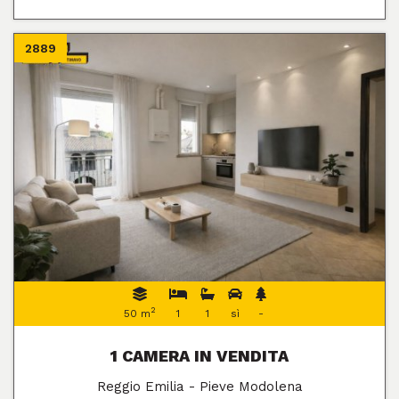
2889
2
50 m
1
1
sì
-
1 CAMERA IN VENDITA
Reggio Emilia - Pieve Modolena