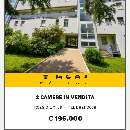
2
100 m
2
2
sì
-
2 CAMERE IN VENDITA
Reggio Emilia - Pappagnocca
€ 195.000