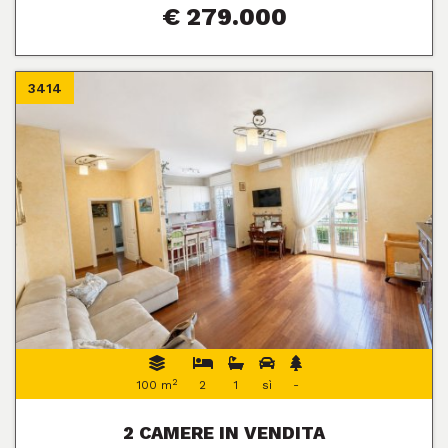
€ 279.000
3414
2
100 m
2
1
sì
-
2 CAMERE IN VENDITA