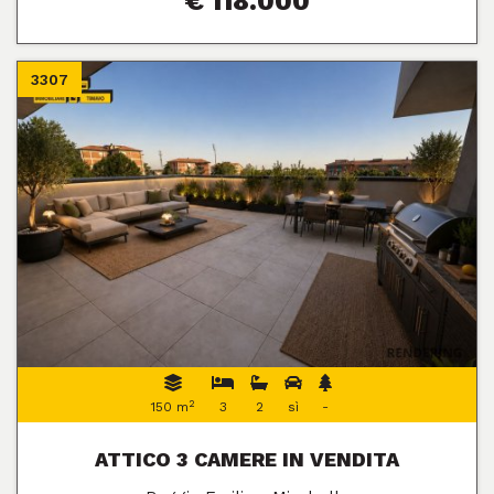
€ 118.000
3307
2
150 m
3
2
sì
-
ATTICO 3 CAMERE IN VENDITA