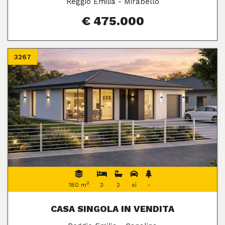
Reggio Emilia - Mirabello
€ 475.000
3267
2
180 m
3
2
sì
-
CASA SINGOLA IN VENDITA