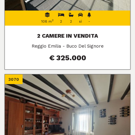
2
108 m
2
2
sì
-
2 CAMERE IN VENDITA
Reggio Emilia - Buco Del Signore
€ 325.000
3070