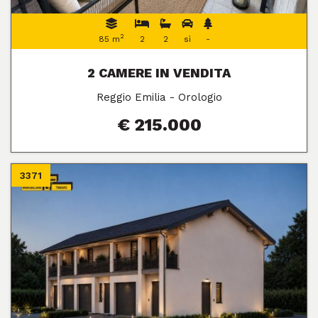
2
85 m
2
2
sì
-
2 CAMERE IN VENDITA
Reggio Emilia - Orologio
€ 215.000
3371