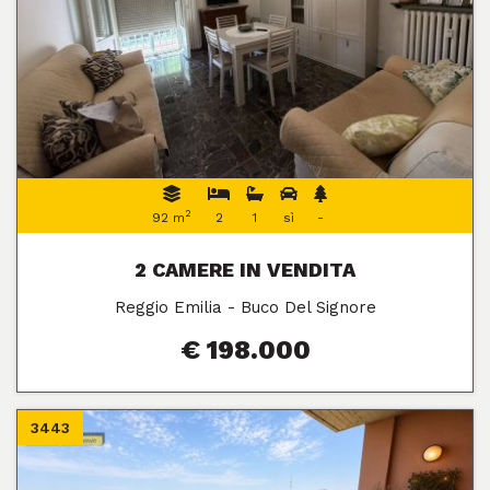
2
92 m
2
1
sì
-
2 CAMERE IN VENDITA
Reggio Emilia - Buco Del Signore
€ 198.000
3443